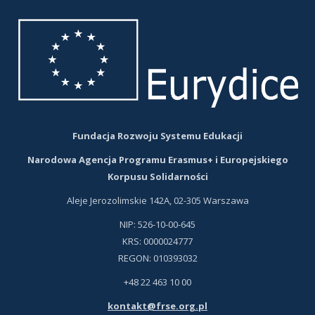
karcie
karcie
Fundacja Rozwoju Systemu Edukacji
Narodowa Agencja Programu Erasmus+ i Europejskiego
Korpusu Solidarności
Aleje Jerozolimskie 142A, 02-305 Warszawa
NIP: 526-10-00-645
KRS: 0000024777
REGON: 010393032
+48 22 463 10 00
kontakt@frse.org.pl