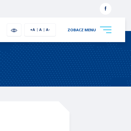
link
otwiera
się
większa czcionka
normalna czcionka
mniejsza czcionka
+A
A
A-
ZOBACZ MENU
w
nowej
karcie