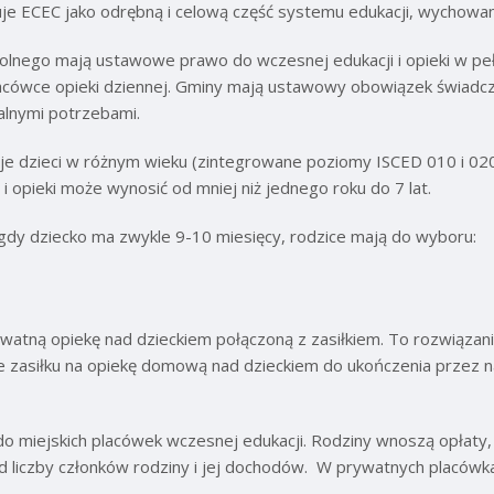
e ECEC jako odrębną i celową część systemu edukacji, wychowani
zkolnego mają ustawowe prawo do wczesnej edukacji i opieki w 
lacówce opieki dziennej. Gminy mają ustawowy obowiązek świadcze
kalnymi potrzebami.
e dzieci w różnym wieku (zintegrowane poziomy ISCED 010 i 020)
i opieki może wynosić od mniej niż jednego roku do 7 lat.
, gdy dziecko ma zwykle 9-10 miesięcy, rodzice mają do wyboru:
watną opiekę nad dzieckiem połączoną z zasiłkiem. To rozwiąza
ie zasiłku na opiekę domową nad dzieckiem do ukończenia przez 
do miejskich placówek wczesnej edukacji. Rodziny wnoszą opłaty,
od liczby członków rodziny i jej dochodów. W prywatnych placów