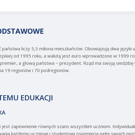
PODSTAWOWE
ość państwa liczy 5,5 miliona mieszkańców. Obowiązują dwa języki 
opejskiej od 1995 roku, a walutą jest euro wprowadzone w 1999 ro
 premier, a głową państwa − prezydent. Rząd ma swoją siedzibę 
ę na 19 regionów i 70 podregionów.
TEMU EDUKACJI
YKA
ii jest zapewnienie równych szans wszystkim uczniom. Indywidual
a każdemu uczniowi i studentowi osiągnięcia pełni swoich możli