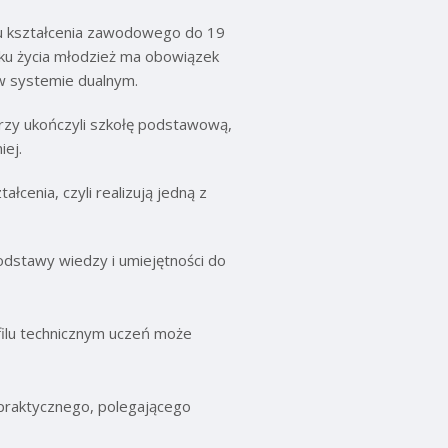
dku kształcenia zawodowego do 19
oku życia młodzież ma obowiązek
 w systemie dualnym.
tórzy ukończyli szkołę podstawową,
iej.
cenia, czyli realizują jedną z
odstawy wiedzy i umiejętności do
ofilu technicznym uczeń może
 praktycznego, polegającego