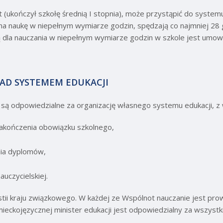
lat (ukończył szkołę średnią I stopnia), może przystąpić do system
ę na naukę w niepełnym wymiarze godzin, spędzają co najmniej 28
ą dla nauczania w niepełnym wymiarze godzin w szkole jest umo
NAD SYSTEMEM EDUKACJI
 są odpowiedzialne za organizację własnego systemu edukacji, z 
 zakończenia obowiązku szkolnego,
ia dyplomów,
auczycielskiej.
tii kraju związkowego. W każdej ze Wspólnot nauczanie jest pr
mieckojęzycznej minister edukacji jest odpowiedzialny za wszyst