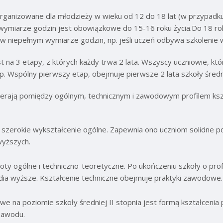
t organizowane dla młodzieży w wieku od 12 do 18 lat (w przypa
m wymiarze godzin jest obowiązkowe do 15-16 roku życia.Do 18 r
 w niepełnym wymiarze godzin, np. jeśli uczeń odbywa szkolenie
st na 3 etapy, z których każdy trwa 2 lata. Wszyscy uczniowie, k
. Wspólny pierwszy etap, obejmuje pierwsze 2 lata szkoły średn
rają pomiędzy ogólnym, technicznym i zawodowym profilem kształ
e szerokie wykształcenie ogólne. Zapewnia ono uczniom solidne p
wyższych.
ioty ogólne i techniczno-teoretyczne. Po ukończeniu szkoły o pr
dia wyższe. Kształcenie techniczne obejmuje praktyki zawodowe.
 na poziomie szkoły średniej II stopnia jest formą kształcenia
zawodu.