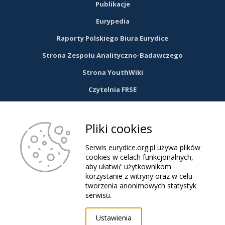
Publikacje
Eurypedia
Raporty Polskiego Biura Eurydice
Strona Zespołu Analityczno-Badawczego
Strona YouthWiki
Czytelnia FRSE
DOŁĄCZ DO NAS NA FACEBOOKU
Pliki cookies
link
Serwis eurydice.org.pl używa plików
cookies w celach funkcjonalnych,
aby ułatwić użytkownikom
otwiera
korzystanie z witryny oraz w celu
tworzenia anonimowych statystyk
się
serwisu.
© 2026 Eurydice.org.pl. Wszystkie prawa zastrzeżone.
Ustawienia
w
Pliki Cookies
RODO
Deklaracja dostępności serwisu eurydice.org.pl