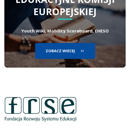
EUROPEJSKIEJ
Youth Wiki, Mobility Scoreboard, EHESO
ZOBACZ WIECEJ
lin
ot
si
w
no
ka