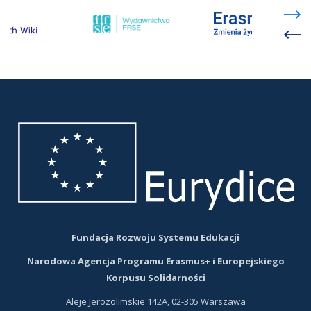
link
link
otwiera
otwiera
się
się
w
w
nowej
nowej
karcie
karcie
Fundacja Rozwoju Systemu Edukacji
Narodowa Agencja Programu Erasmus+ i Europejskiego
Korpusu Solidarności
Aleje Jerozolimskie 142A, 02-305 Warszawa