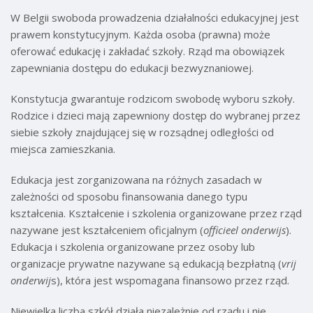
W Belgii swoboda prowadzenia działalności edukacyjnej jest
prawem konstytucyjnym. Każda osoba (prawna) może
oferować edukację i zakładać szkoły. Rząd ma obowiązek
zapewniania dostępu do edukacji bezwyznaniowej.
Konstytucja gwarantuje rodzicom swobodę wyboru szkoły.
Rodzice i dzieci mają zapewniony dostęp do wybranej przez
siebie szkoły znajdującej się w rozsądnej odległości od
miejsca zamieszkania.
Edukacja jest zorganizowana na różnych zasadach w
zależności od sposobu finansowania danego typu
kształcenia. Kształcenie i szkolenia organizowane przez rząd
nazywane jest kształceniem oficjalnym (
officieel onderwijs
).
Edukacja i szkolenia organizowane przez osoby lub
organizacje prywatne nazywane są edukacją bezpłatną (
vrij
onderwij
s), która jest wspomagana finansowo przez rząd.
Niewielka liczba szkół działa niezależnie od rządu i nie