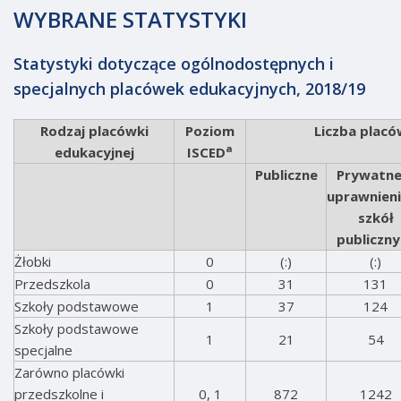
WYBRANE STATYSTYKI
Statystyki dotyczące ogólnodostępnych i
specjalnych placówek edukacyjnych, 2018/19
Rodzaj placówki
Poziom
Liczba plac
a
edukacyjnej
ISCED
Publiczne
Prywatne
uprawnien
szkół
publiczny
Żłobki
0
(:)
(:)
Przedszkola
0
31
131
Szkoły podstawowe
1
37
124
Szkoły podstawowe
1
21
54
specjalne
Zarówno placówki
przedszkolne i
0, 1
872
1242