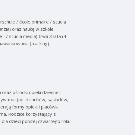
schule / école primaire / scuola
fanzia) oraz naukę w szkole
 I / scuola media) trwa 3 lata (4
aawansowania (tracking).
) oraz ośrodki opieki dziennej
 prywatna (np. dziadków, sąsiadów,
erają formy opieki i placówki
na. Rodzice korzystający z
dla dzieci poniżej czwartego roku