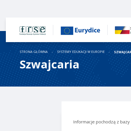
STRONA GŁÓWNA
SYSTEMY EDUKACJI W EUROPIE
SZWAJCA
Szwajcaria
Informacje pochodzą z baz