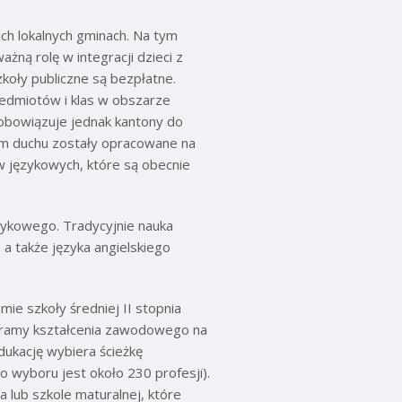
ch lokalnych gminach. Na tym
ną rolę w integracji dzieci z
zkoły publiczne są bezpłatne.
edmiotów i klas w obszarze
zobowiązuje jednak kantony do
ym duchu zostały opracowane na
 językowych, które są obecnie
ęzykowego. Tradycyjnie nauka
 a także języka angielskiego
ie szkoły średniej II stopnia
ogramy kształcenia zawodowego na
ukację wybiera ścieżkę
 wyboru jest około 230 profesji).
a lub szkole maturalnej, które