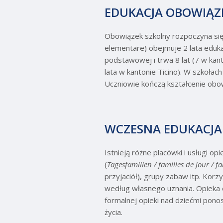
EDUKACJA OBOWIĄ
Obowiązek szkolny rozpoczyna się d
elementare) obejmuje 2 lata edukac
podstawowej i trwa 8 lat (7 w kanto
lata w kantonie Ticino). W szkołac
Uczniowie kończą kształcenie obo
WCZESNA EDUKACJA 
Istnieją różne placówki i usługi opie
(
Tagesfamilien / familles de jour / f
przyjaciół), grupy zabaw itp. Korz
według własnego uznania. Opieka o
formalnej opieki nad dziećmi pono
życia.