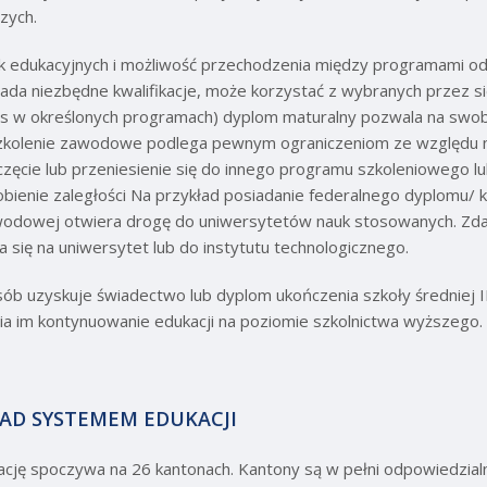
zych.
k edukacyjnych i możliwość przechodzenia między programami o
osiada niezbędne kwalifikacje, może korzystać z wybranych przez 
us w określonych programach) dyplom maturalny pozwala na swo
szkolenie zawodowe podlega pewnym ograniczeniom ze względu na 
zęcie lub przeniesienie się do innego programu szkoleniowego lu
bienie zaległości Na przykład posiadanie federalnego dyplomu/ k
wodowej otwiera drogę do uniwersytetów nauk stosowanych. Zdaj
 się na uniwersytet lub do instytutu technologicznego.
b uzyskuje świadectwo lub dyplom ukończenia szkoły średniej II
wia im kontynuowanie edukacji na poziomie szkolnictwa wyższego.
NAD SYSTEMEM EDUKACJI
cję spoczywa na 26 kantonach. Kantony są w pełni odpowiedzialn