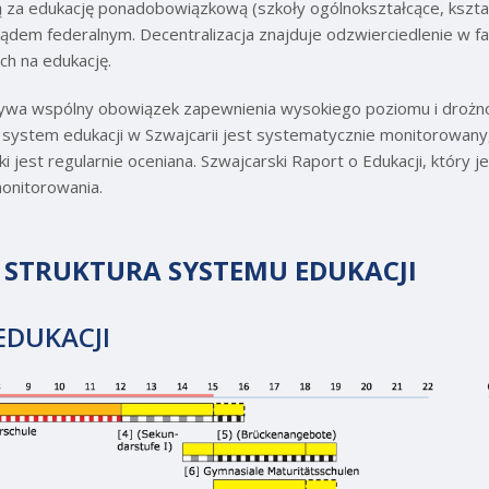
 za edukację ponadobowiązkową (szkoły ogólnokształcące, kszta
ządem federalnym. Decentralizacja znajduje odzwierciedlenie w fak
ch na edukację.
zywa wspólny obowiązek zapewnienia wysokiego poziomu i drożno
system edukacji w Szwajcarii jest systematycznie monitorowany
ki jest regularnie oceniana. Szwajcarski Raport o Edukacji, który j
onitorowania.
I STRUKTURA SYSTEMU EDUKACJI
EDUKACJI