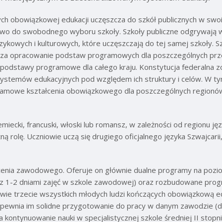
ch obowiązkowej edukacji uczęszcza do szkół publicznych w swoi
awo do swobodnego wyboru szkoły. Szkoły publiczne odgrywają waż
zykowych i kulturowych, które uczęszczają do tej samej szkoły. S
y za opracowanie podstaw programowych dla poszczególnych prz
ą podstawy programowe dla całego kraju. Konstytucja federalna 
ystemów edukacyjnych pod względem ich struktury i celów. W t
amowe kształcenia obowiązkowego dla poszczególnych regionów
miecki, francuski, włoski lub romansz, w zależności od regionu j
 rolę. Uczniowie uczą się drugiego oficjalnego języka Szwajcarii,
cenia zawodowego. Oferuje on głównie dualne programy na poziom
y z 1-2 dniami zajęć w szkole zawodowej) oraz rozbudowane pr
wie trzecie wszystkich młodych ludzi kończących obowiązkową ed
pewnia im solidne przygotowanie do pracy w danym zawodzie (do
a kontynuowanie nauki w specjalistycznej szkole średniej II stopni