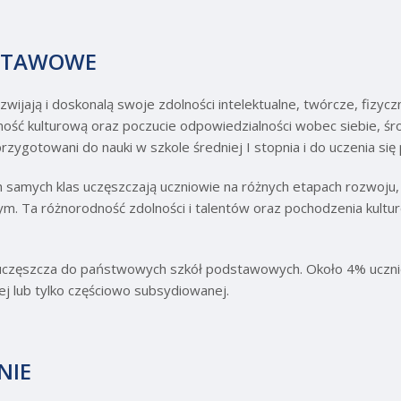
STAWOWE
jają i doskonalą swoje zdolności intelektualne, twórcze, fizyczn
ść kulturową oraz poczucie odpowiedzialności wobec siebie, środ
ygotowani do nauki w szkole średniej I stopnia i do uczenia się p
samych klas uczęszczają uczniowie na różnych etapach rozwoju, 
ym. Ta różnorodność zdolności i talentów oraz pochodzenia kult
uczęszcza do państwowych szkół podstawowych. Około 4% uczn
j lub tylko częściowo subsydiowanej.
NIE