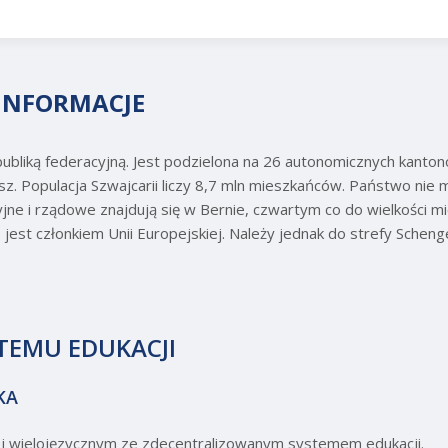
INFORMACJE
ubliką federacyjną. Jest podzielona na 26 autonomicznych kanto
nsz. Populacja Szwajcarii liczy 8,7 mln mieszkańców. Państwo nie ma
jne i rządowe znajdują się w Bernie, czwartym co do wielkości mi
e jest członkiem Unii Europejskiej. Należy jednak do strefy Scheng
TEMU EDUKACJI
KA
m i wielojęzycznym ze zdecentralizowanym systemem edukacji.