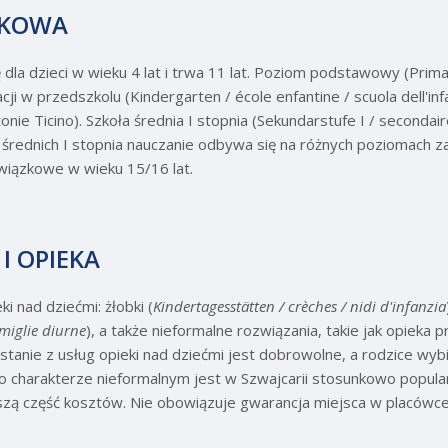
ZKOWA
la dzieci w wieku 4 lat i trwa 11 lat. Poziom podstawowy (Primar
ji w przedszkolu (Kindergarten / école enfantine / scuola dell'in
nie Ticino). Szkoła średnia I stopnia (Sekundarstufe I / secondaire
h średnich I stopnia nauczanie odbywa się na różnych poziomach z
wiązkowe w wieku 15/16 lat.
I OPIEKA
ki nad dziećmi: żłobki (
Kindertagesstätten / crèches / nidi d'infanzia
amiglie diurne
), a także nieformalne rozwiązania, takie jak opieka
ystanie z usług opieki nad dziećmi jest dobrowolne, a rodzice wybi
 charakterze nieformalnym jest w Szwajcarii stosunkowo popular
szą część kosztów. Nie obowiązuje gwarancja miejsca w placówce 