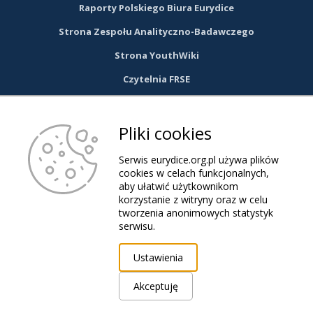
Raporty Polskiego Biura Eurydice
Strona Zespołu Analityczno-Badawczego
Strona YouthWiki
Czytelnia FRSE
DOŁĄCZ DO NAS NA FACEBOOKU
Pliki cookies
link
Serwis eurydice.org.pl używa plików
cookies w celach funkcjonalnych,
aby ułatwić użytkownikom
otwiera
korzystanie z witryny oraz w celu
tworzenia anonimowych statystyk
się
serwisu.
© 2026 Eurydice.org.pl. Wszystkie prawa zastrzeżone.
Ustawienia
w
Pliki Cookies
RODO
Deklaracja dostępności serwisu eurydice.org.pl
Akceptuję
Projekt i realizacja:
nowej