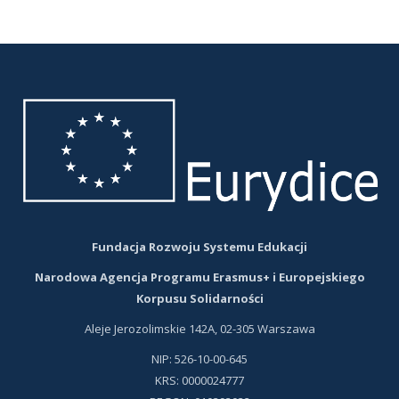
link
link
otwiera
otwiera
się
się
w
w
nowej
nowej
karcie
karcie
Fundacja Rozwoju Systemu Edukacji
Narodowa Agencja Programu Erasmus+ i Europejskiego
Korpusu Solidarności
Aleje Jerozolimskie 142A, 02-305 Warszawa
NIP: 526-10-00-645
KRS: 0000024777