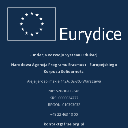
karcie
karcie
Fundacja Rozwoju Systemu Edukacji
Narodowa Agencja Programu Erasmus+ i Europejskiego
Korpusu Solidarności
Aleje Jerozolimskie 142A, 02-305 Warszawa
NIP: 526-10-00-645
KRS: 0000024777
REGON: 010393032
+48 22 463 10 00
kontakt@frse.org.pl